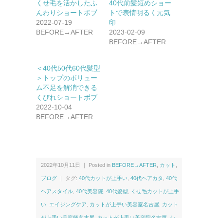
くせ毛を活かしたふ
40代前髪短めショー
んわりショートボブ
トで表情明るく元気
2022-07-19
印
BEFORE→AFTER
2023-02-09
BEFORE→AFTER
＜40代50代60代髪型
＞トップのボリュー
ム不足を解消できる
くびれショートボブ
2022-10-04
BEFORE→AFTER
2022年10月11日 ｜ Posted in
BEFORE→AFTER
,
カット
,
ブログ
｜ タグ:
40代カットが上手い
,
40代ヘアカタ
,
40代
ヘアスタイル
,
40代美容院
,
40代髪型
,
くせ毛カットが上手
い
,
エイジングケア
,
カットが上手い美容室名古屋
,
カット
が上手い美容師名古屋
,
カットが上手い美容院名古屋
,
シ