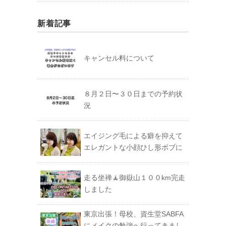
新着記事
キャンセル料について
８月２日〜３０日までの予約状
況
エイジング毛による癖を抑えて
エレガントな小顔ひし形ボブに
走る坐禅🧘御嶽山１００km完走
しました
東京出張！母校、資生堂SABFA
にメイクの勉強へ行ってきまし