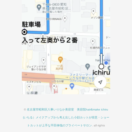
©
名古屋市昭和区八事いりなか美容室 美容院hair&make ichiru
(いちる）メイクアップから考え出した小顔カットが得意・ショー
トカットが上手な平田伸哉のプライベートサロン
. all rights