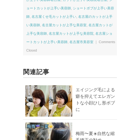
ョートカットが上手い美容師
,
ショートボブが上手い美容
師
,
名古屋くせ毛カットが上手い
,
名古屋のカットが上手
い美容師
,
名古屋カットが上手な美容室
,
名古屋カットが
上手な美容師
,
名古屋カットが上手な美容院
,
名古屋ショ
ートカットが上手い美容師
,
名古屋市美容室
｜
Comments
Closed
関連記事
エイジング毛による
癖を抑えてエレガン
トな小顔ひし形ボブ
に
梅雨〜夏☀️自然な縮