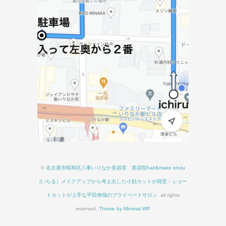
©
名古屋市昭和区八事いりなか美容室 美容院hair&make ichiru
(いちる）メイクアップから考え出した小顔カットが得意・ショー
トカットが上手な平田伸哉のプライベートサロン
. all rights
reserved.
Theme by Minimal WP