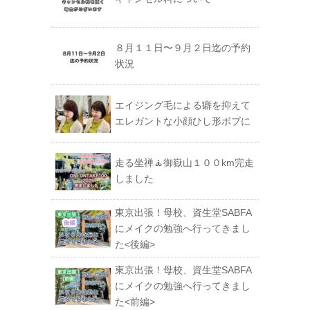
８月１１日〜９月２日迄の予約
状況
エイジング毛による癖を抑えて
エレガントな小顔ひし形ボブに
走る坐禅🧘御嶽山１００km完走
しました
東京出張！母校、資生堂SABFA
にメイクの勉強へ行ってきまし
た<後編>
東京出張！母校、資生堂SABFA
にメイクの勉強へ行ってきまし
た<前編>