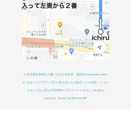
©
名古屋市昭和区八事いりなか美容室 美容院hair&make ichiru
(いちる）メイクアップから考え出した小顔カットが得意・ショー
トカットが上手な平田伸哉のプライベートサロン
. all rights
reserved.
Theme by Minimal WP