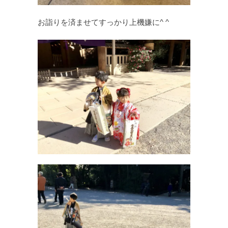
お詣りを済ませてすっかり上機嫌に^ ^