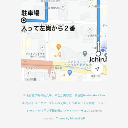
©
名古屋市昭和区八事いりなか美容室 美容院hair&make ichiru
(いちる）メイクアップから考え出した小顔カットが得意・ショー
トカットが上手な平田伸哉のプライベートサロン
. all rights
reserved.
Theme by Minimal WP