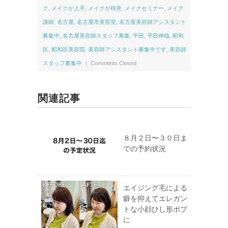
ク
,
メイクが上手
,
メイクが得意
,
メイクセミナー
,
メイク
講師
,
名古屋
,
名古屋市美容室
,
名古屋美容師アシスタント
募集中
,
名古屋美容師スタッフ募集
,
平田
,
平田伸哉
,
昭和
区
,
昭和区美容院
,
美容師アシスタント募集中です
,
美容師
スタッフ募集中
｜
Comments Closed
関連記事
８月２日〜３０日ま
での予約状況
エイジング毛による
癖を抑えてエレガン
トな小顔ひし形ボブ
に