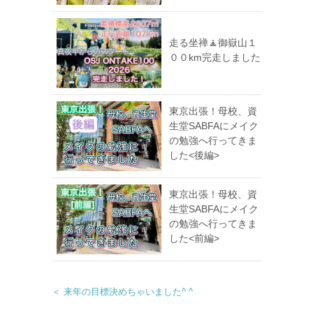
走る坐禅🧘御嶽山１
００km完走しました
東京出張！母校、資
生堂SABFAにメイク
の勉強へ行ってきま
した<後編>
東京出張！母校、資
生堂SABFAにメイク
の勉強へ行ってきま
した<前編>
＜ 来年の目標決めちゃいました^ ^