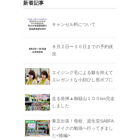
新着記事
キャンセル料について
８月２日〜３０日までの予約状
況
エイジング毛による癖を抑えて
エレガントな小顔ひし形ボブに
走る坐禅🧘御嶽山１００km完走
しました
東京出張！母校、資生堂SABFA
にメイクの勉強へ行ってきまし
た<後編>