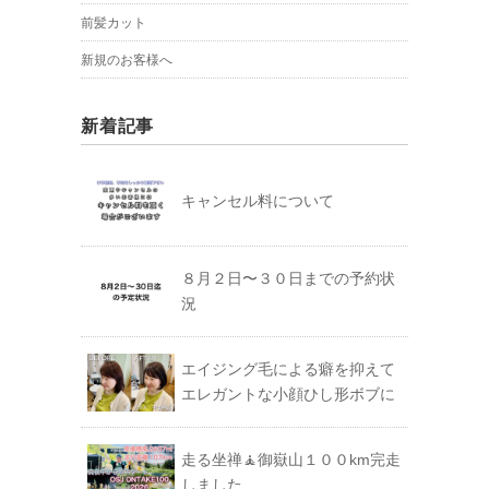
前髪カット
新規のお客様へ
新着記事
キャンセル料について
８月２日〜３０日までの予約状
況
エイジング毛による癖を抑えて
エレガントな小顔ひし形ボブに
走る坐禅🧘御嶽山１００km完走
しました