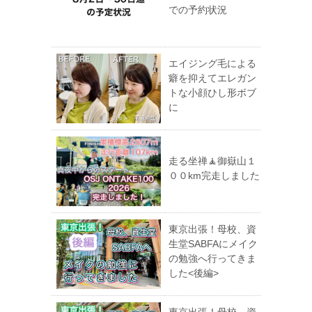
での予約状況
エイジング毛による
癖を抑えてエレガン
トな小顔ひし形ボブ
に
走る坐禅🧘御嶽山１
００km完走しました
東京出張！母校、資
生堂SABFAにメイク
の勉強へ行ってきま
した<後編>
東京出張！母校、資