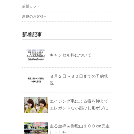
前髪カット
新規のお客様へ
新着記事
キャンセル料について
８月２日〜３０日までの予約状
況
エイジング毛による癖を抑えて
エレガントな小顔ひし形ボブに
走る坐禅🧘御嶽山１００km完走
しました