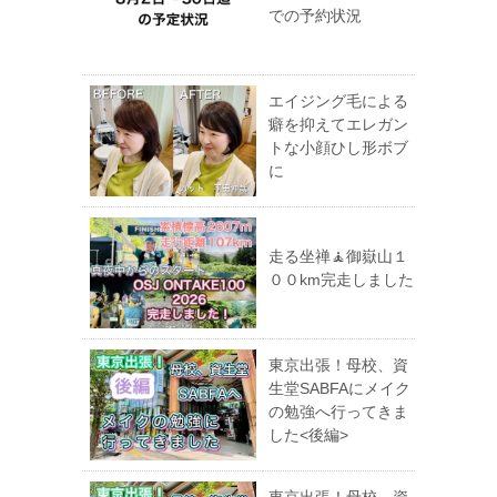
での予約状況
エイジング毛による
癖を抑えてエレガン
トな小顔ひし形ボブ
に
走る坐禅🧘御嶽山１
００km完走しました
東京出張！母校、資
生堂SABFAにメイク
の勉強へ行ってきま
した<後編>
東京出張！母校、資