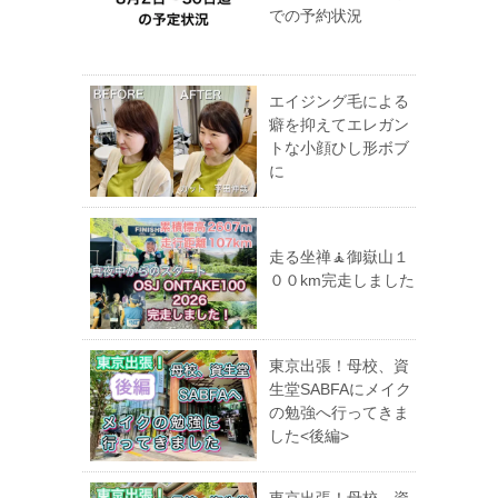
での予約状況
エイジング毛による
癖を抑えてエレガン
トな小顔ひし形ボブ
に
走る坐禅🧘御嶽山１
００km完走しました
東京出張！母校、資
生堂SABFAにメイク
の勉強へ行ってきま
した<後編>
東京出張！母校、資