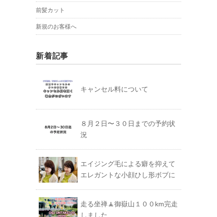
前髪カット
新規のお客様へ
新着記事
キャンセル料について
８月２日〜３０日までの予約状
況
エイジング毛による癖を抑えて
エレガントな小顔ひし形ボブに
走る坐禅🧘御嶽山１００km完走
しました