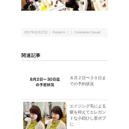
2017年02月27日 ｜ Posted in ｜ ｜
Comments Closed
関連記事
８月２日〜３０日ま
での予約状況
エイジング毛による
癖を抑えてエレガン
トな小顔ひし形ボブ
に