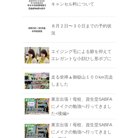
キャンセル料について
８月２日〜３０日までの予約状
況
エイジング毛による癖を抑えて
エレガントな小顔ひし形ボブに
走る坐禅🧘御嶽山１００km完走
しました
東京出張！母校、資生堂SABFA
にメイクの勉強へ行ってきまし
た<後編>
東京出張！母校、資生堂SABFA
にメイクの勉強へ行ってきまし