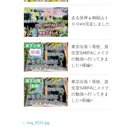
走る坐禅🧘御嶽山１
００km完走しました
東京出張！母校、資
生堂SABFAにメイク
の勉強へ行ってきま
した<後編>
東京出張！母校、資
生堂SABFAにメイク
の勉強へ行ってきま
した<前編>
＜ img_8231.jpg