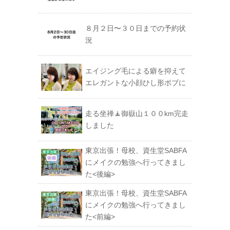
８月２日〜３０日までの予約状
況
エイジング毛による癖を抑えて
エレガントな小顔ひし形ボブに
走る坐禅🧘御嶽山１００km完走
しました
東京出張！母校、資生堂SABFA
にメイクの勉強へ行ってきまし
た<後編>
東京出張！母校、資生堂SABFA
にメイクの勉強へ行ってきまし
た<前編>