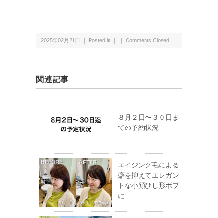
2025年02月21日 ｜ Posted in ｜ ｜
Comments Closed
関連記事
８月２日〜３０日ま
での予約状況
エイジング毛による
癖を抑えてエレガン
トな小顔ひし形ボブ
に