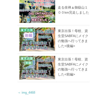
走る坐禅🧘御嶽山１
００km完走しました
東京出張！母校、資
生堂SABFAにメイク
の勉強へ行ってきま
した<後編>
東京出張！母校、資
生堂SABFAにメイク
の勉強へ行ってきま
した<前編>
＜ img_4468