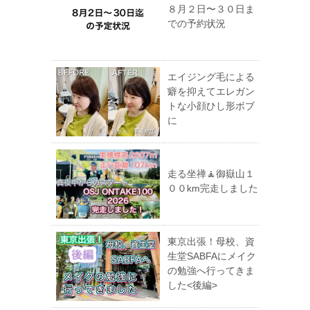
８月２日〜３０日ま
での予約状況
エイジング毛による
癖を抑えてエレガン
トな小顔ひし形ボブ
に
走る坐禅🧘御嶽山１
００km完走しました
東京出張！母校、資
生堂SABFAにメイク
の勉強へ行ってきま
した<後編>