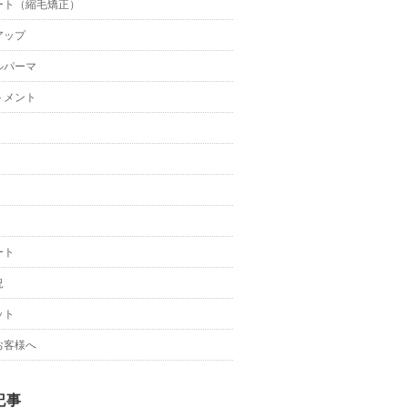
ート（縮毛矯正）
アップ
ルパーマ
トメント
ート
況
ット
お客様へ
記事