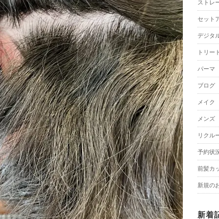
ストレ
セット
デジタ
トリー
パーマ
ブログ
メイク
メンズ
リクル
予約状
前髪カ
新規の
新着