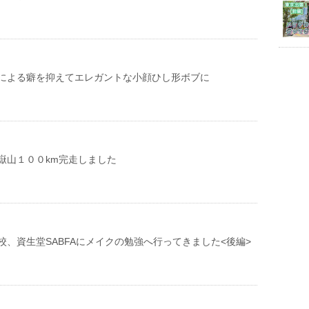
による癖を抑えてエレガントな小顔ひし形ボブに
御嶽山１００km完走しました
校、資生堂SABFAにメイクの勉強へ行ってきました<後編>