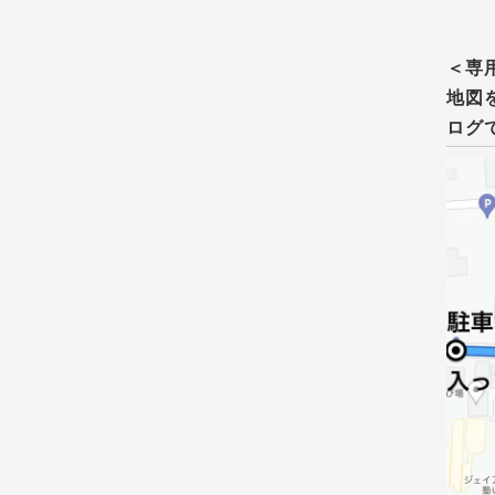
＜専
地図
ログ