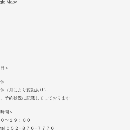
le Map>
休日＞
定休
定休（月により変動あり）
時、予約状況に記載してしております
業時間＞
００〜１９：００
 ０５２−８７０−７７７０