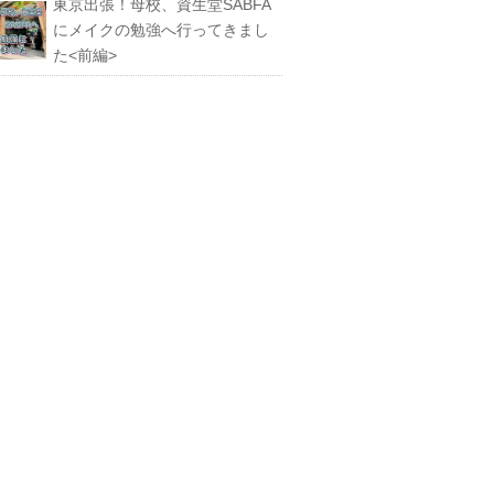
東京出張！母校、資生堂SABFA
にメイクの勉強へ行ってきまし
た<前編>