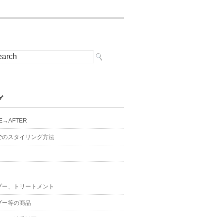
グ
E→AFTER
でのスタイリング方法
プー、トリートメント
プー等の商品