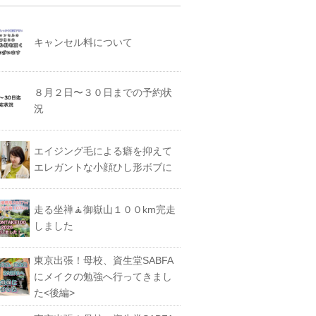
キャンセル料について
８月２日〜３０日までの予約状
況
エイジング毛による癖を抑えて
エレガントな小顔ひし形ボブに
走る坐禅🧘御嶽山１００km完走
しました
東京出張！母校、資生堂SABFA
にメイクの勉強へ行ってきまし
た<後編>