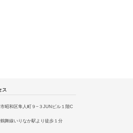
セス
市昭和区隼人町９−３JUNビル１階C
鉄鶴舞線いりなか駅より徒歩１分