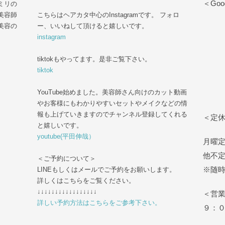
＜Goog
ミリの
美容師
こちらはヘアカタ中心のInstagramです。 フォロ
美容の
ー、いいねして頂けると嬉しいです。
instagram
tiktokもやってます。是非ご覧下さい。
tiktok
YouTube始めました。美容師さん向けのカット動画
やお客様にもわかりやすいセットやメイクなどの情
報も上げていきますのでチャンネル登録してくれる
＜定
と嬉しいです。
youtube(平田伸哉）
月曜
他不
＜ご予約について＞
※随
LINEもしくはメールでご予約をお願いします。
詳しくはこちらをご覧ください。
↓↓↓↓↓↓↓↓↓↓↓↓↓↓↓↓↓
＜営
詳しい予約方法はこちらをご参考下さい。
９：
tel