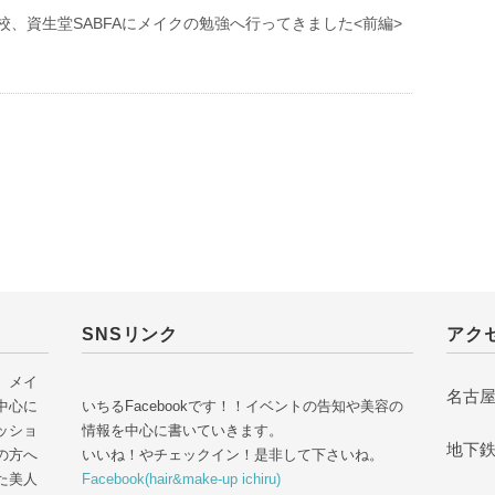
校、資生堂SABFAにメイクの勉強へ行ってきました<前編>
SNSリンク
アク
 メイ
名古屋
中心に
いちるFacebookです！！イベントの告知や美容の
ッショ
情報を中心に書いていきます。
地下
の方へ
いいね！やチェックイン！是非して下さいね。
た美人
Facebook(hair&make-up ichiru)