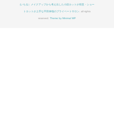
(いちる）メイクアップから考え出した小顔カットが得意・ショー
トカットが上手な平田伸哉のプライベートサロン
. all rights
reserved.
Theme by Minimal WP