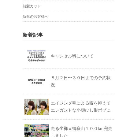
前髪カット
新規のお客様へ
新着記事
キャンセル料について
８月２日〜３０日までの予約状
況
エイジング毛による癖を抑えて
エレガントな小顔ひし形ボブに
走る坐禅🧘御嶽山１００km完走
しました