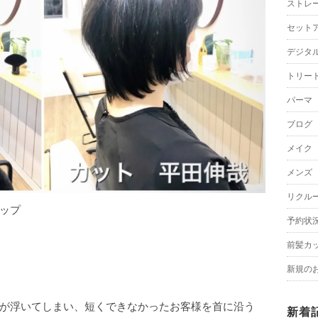
ストレ
セット
デジタ
トリー
パーマ
ブログ
メイク
メンズ
リクル
ップ
予約状
前髪カ
新規の
が浮いてしまい、短くできなかったお客様を首に沿う
新着