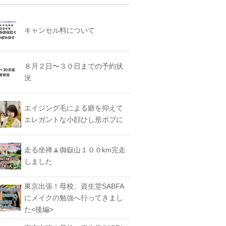
キャンセル料について
８月２日〜３０日までの予約状
況
エイジング毛による癖を抑えて
エレガントな小顔ひし形ボブに
走る坐禅🧘御嶽山１００km完走
しました
東京出張！母校、資生堂SABFA
にメイクの勉強へ行ってきまし
た<後編>