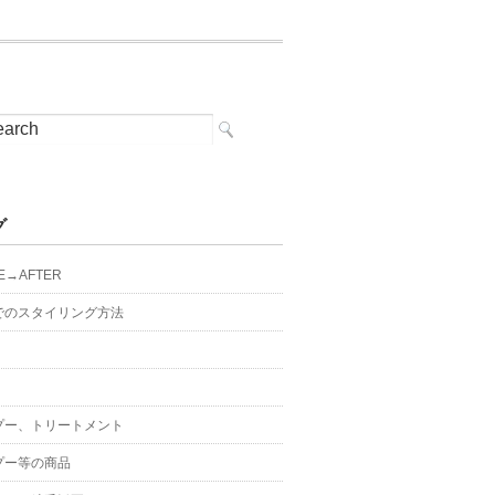
グ
E→AFTER
でのスタイリング方法
プー、トリートメント
プー等の商品