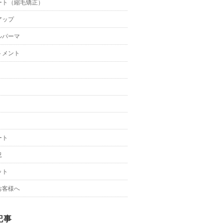
ート（縮毛矯正）
アップ
ルパーマ
トメント
ート
況
ット
お客様へ
記事