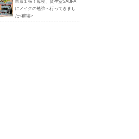
東京出張！母校、資生堂SABFA
にメイクの勉強へ行ってきまし
た<前編>