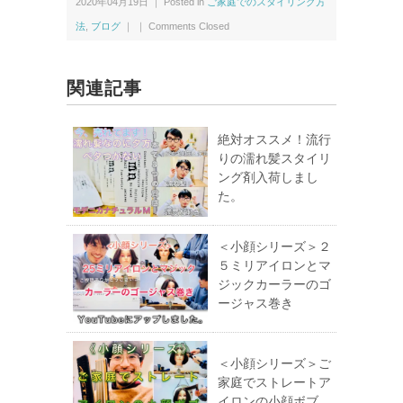
2020年04月19日 ｜ Posted in
ご家庭でのスタイリング方
法
,
ブログ
｜ ｜
Comments Closed
関連記事
絶対オススメ！流行
りの濡れ髪スタイリ
ング剤入荷しまし
た。
＜小顔シリーズ＞２
５ミリアイロンとマ
ジックカーラーのゴ
ージャス巻き
＜小顔シリーズ＞ご
家庭でストレートア
イロンの小顔ボブ