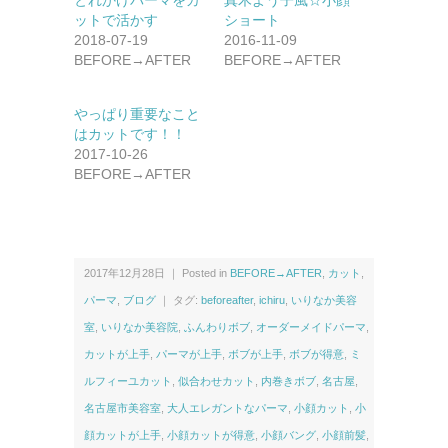
とれかけパーマをカ
真木よう子風☆小顔
ットで活かす
ショート
2018-07-19
2016-11-09
BEFORE→AFTER
BEFORE→AFTER
やっぱり重要なこと
はカットです！！
2017-10-26
BEFORE→AFTER
2017年12月28日 ｜ Posted in
BEFORE→AFTER
,
カット
,
パーマ
,
ブログ
｜ タグ:
beforeafter
,
ichiru
,
いりなか美容
室
,
いりなか美容院
,
ふんわりボブ
,
オーダーメイドパーマ
,
カットが上手
,
パーマが上手
,
ボブが上手
,
ボブが得意
,
ミ
ルフィーユカット
,
似合わせカット
,
内巻きボブ
,
名古屋
,
名古屋市美容室
,
大人エレガントなパーマ
,
小顔カット
,
小
顔カットが上手
,
小顔カットが得意
,
小顔バング
,
小顔前髪
,