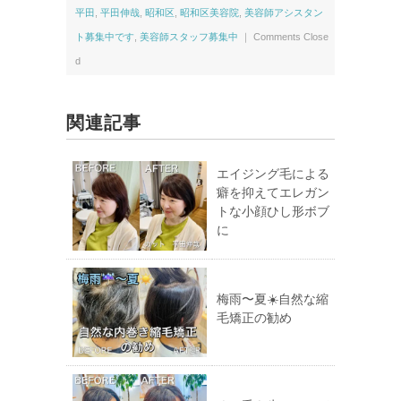
平田
,
平田伸哉
,
昭和区
,
昭和区美容院
,
美容師アシスタン
ト募集中です
,
美容師スタッフ募集中
｜
Comments Close
d
関連記事
エイジング毛による
癖を抑えてエレガン
トな小顔ひし形ボブ
に
梅雨〜夏☀️自然な縮
毛矯正の勧め