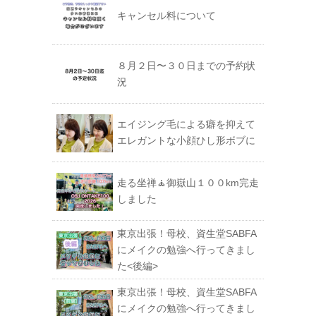
キャンセル料について
８月２日〜３０日までの予約状
況
エイジング毛による癖を抑えて
エレガントな小顔ひし形ボブに
走る坐禅🧘御嶽山１００km完走
しました
東京出張！母校、資生堂SABFA
にメイクの勉強へ行ってきまし
た<後編>
東京出張！母校、資生堂SABFA
にメイクの勉強へ行ってきまし