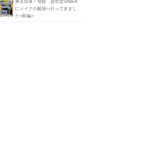
東京出張！母校、資生堂SABFA
にメイクの勉強へ行ってきまし
た<前編>