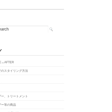
グ
E→AFTER
でのスタイリング方法
プー、トリートメント
プー等の商品