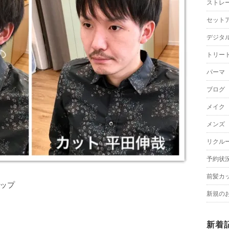
ストレ
セット
デジタ
トリー
パーマ
ブログ
メイク
メンズ
リクル
予約状
前髪カ
ップ
新規の
新着