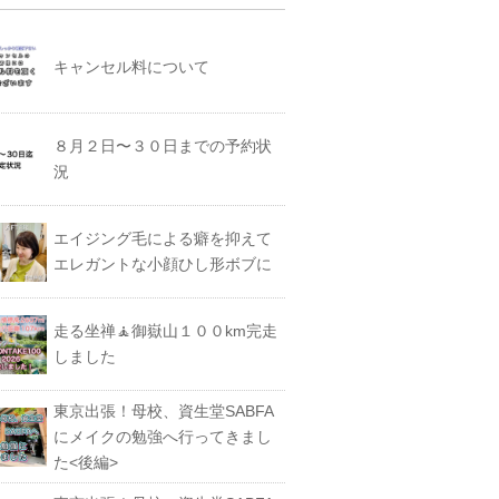
キャンセル料について
８月２日〜３０日までの予約状
況
エイジング毛による癖を抑えて
エレガントな小顔ひし形ボブに
走る坐禅🧘御嶽山１００km完走
しました
東京出張！母校、資生堂SABFA
にメイクの勉強へ行ってきまし
た<後編>