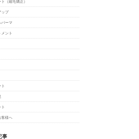
ート（縮毛矯正）
アップ
ルパーマ
トメント
ート
況
ット
お客様へ
記事