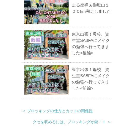
走る坐禅🧘御嶽山１
００km完走しました
東京出張！母校、資
生堂SABFAにメイク
の勉強へ行ってきま
した<後編>
東京出張！母校、資
生堂SABFAにメイク
の勉強へ行ってきま
した<前編>
＜ ブロッキングの仕方とカットの関係性
クセを収めるには、ブロッキングが鍵！！ ＞