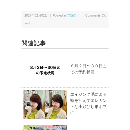
2017年02月02日 ｜ Posted in
ブログ
｜ ｜
Comments Clo
sed
関連記事
８月２日〜３０日ま
での予約状況
エイジング毛による
癖を抑えてエレガン
トな小顔ひし形ボブ
に