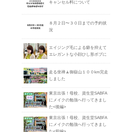
キャンセル料について
８月２日〜３０日までの予約状
況
エイジング毛による癖を抑えて
エレガントな小顔ひし形ボブに
走る坐禅🧘御嶽山１００km完走
しました
東京出張！母校、資生堂SABFA
にメイクの勉強へ行ってきまし
た<後編>
東京出張！母校、資生堂SABFA
にメイクの勉強へ行ってきまし
た<前編>