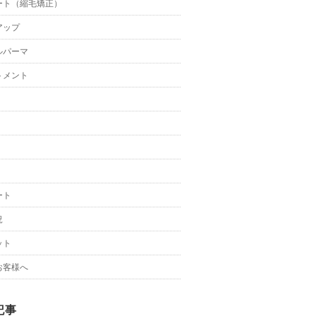
ート（縮毛矯正）
アップ
ルパーマ
トメント
ート
況
ット
お客様へ
記事