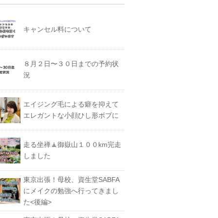
キャンセル料について
８月２日〜３０日までの予約状
況
エイジング毛による癖を抑えて
エレガントな小顔ひし形ボブに
走る坐禅🧘御嶽山１００km完走
しました
東京出張！母校、資生堂SABFA
にメイクの勉強へ行ってきまし
た<後編>