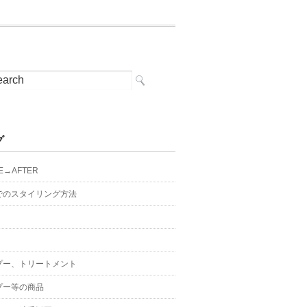
グ
E→AFTER
でのスタイリング方法
プー、トリートメント
プー等の商品