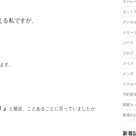
ストレ
セット
える私ですが、
デジタ
トリー
パーマ
ブログ
メイク
ます。
メンズ
リクル
予約状
前髪カ
！』
と最近、ことあるごとに言っていましたが
新規の
新着