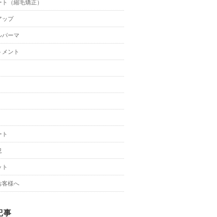
ート（縮毛矯正）
アップ
ルパーマ
トメント
ート
況
ット
お客様へ
記事