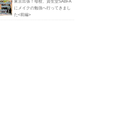
東京出張！母校、資生堂SABFA
にメイクの勉強へ行ってきまし
た<前編>