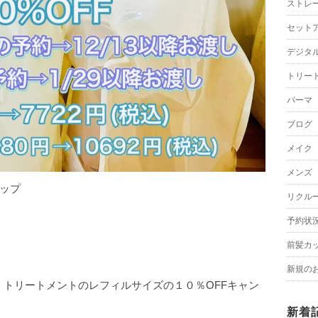
ストレ
セット
デジタ
トリー
パーマ
ブログ
メイク
メンズ
ップ
リクル
予約状
前髪カ
新規の
プー、トリートメントのレフィルサイズの１０％OFFキャン
新着