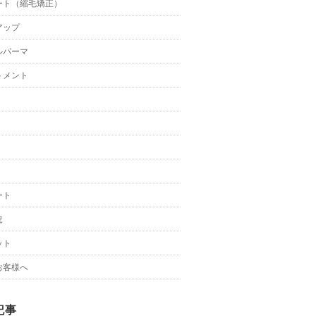
ート（縮毛矯正）
アップ
ルパーマ
トメント
ート
況
ット
お客様へ
記事