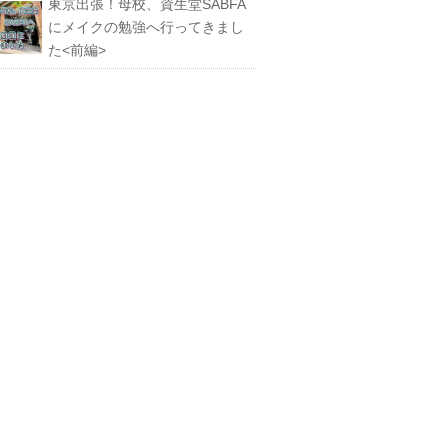
東京出張！母校、資生堂SABFA
にメイクの勉強へ行ってきまし
た<前編>