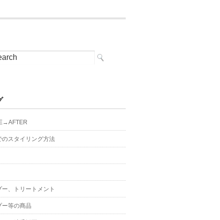
グ
E→AFTER
でのスタイリング方法
プー、トリートメント
プー等の商品