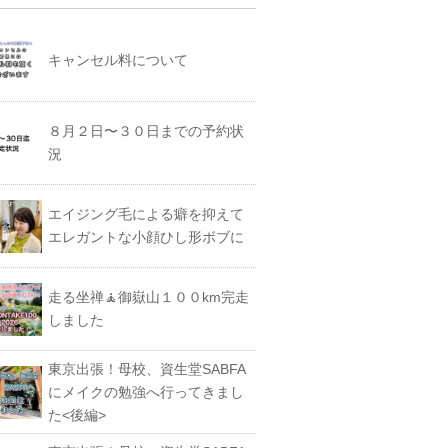
キャンセル料について
８月２日〜３０日までの予約状
況
エイジング毛による癖を抑えて
エレガントな小顔ひし形ボブに
走る坐禅🧘御嶽山１００km完走
しました
東京出張！母校、資生堂SABFA
にメイクの勉強へ行ってきまし
た<後編>