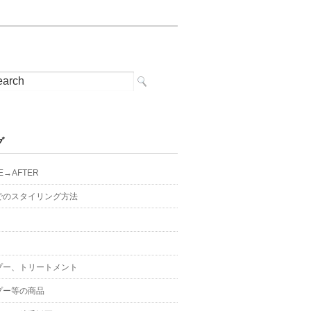
グ
E→AFTER
でのスタイリング方法
プー、トリートメント
プー等の商品