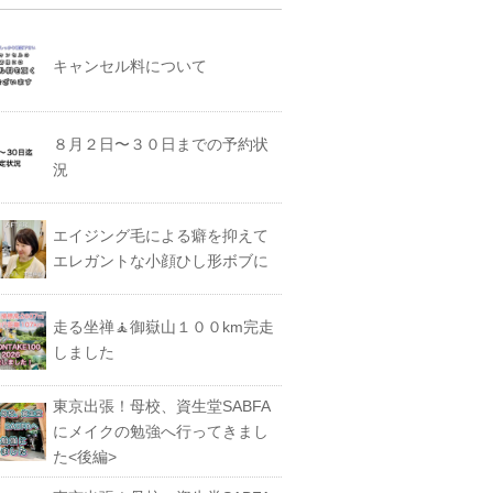
キャンセル料について
８月２日〜３０日までの予約状
況
エイジング毛による癖を抑えて
エレガントな小顔ひし形ボブに
走る坐禅🧘御嶽山１００km完走
しました
東京出張！母校、資生堂SABFA
にメイクの勉強へ行ってきまし
た<後編>