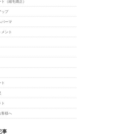
ート（縮毛矯正）
アップ
ルパーマ
トメント
ート
況
ット
お客様へ
記事