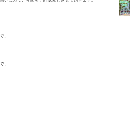
で、
で、