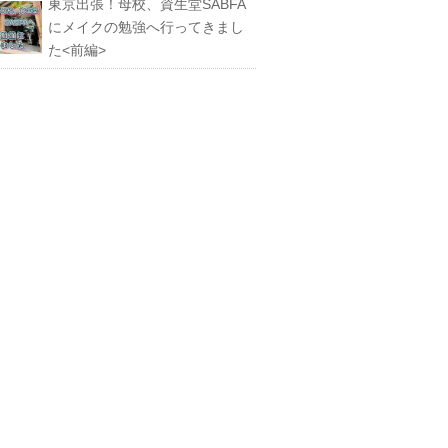
東京出張！母校、資生堂SABFA
にメイクの勉強へ行ってきまし
た<前編>