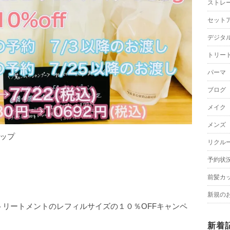
ストレ
セット
デジタ
トリー
パーマ
ブログ
メイク
メンズ
ップ
リクル
予約状
前髪カ
新規の
ー、トリートメントのレフィルサイズの１０％OFFキャンペ
新着