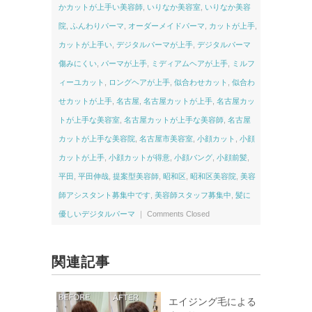
かカットが上手い美容師
,
いりなか美容室
,
いりなか美容
院
,
ふんわりパーマ
,
オーダーメイドパーマ
,
カットが上手
,
カットが上手い
,
デジタルパーマが上手
,
デジタルパーマ
傷みにくい
,
パーマが上手
,
ミディアムヘアが上手
,
ミルフ
ィーユカット
,
ロングヘアが上手
,
似合わせカット
,
似合わ
せカットが上手
,
名古屋
,
名古屋カットが上手
,
名古屋カッ
トが上手な美容室
,
名古屋カットが上手な美容師
,
名古屋
カットが上手な美容院
,
名古屋市美容室
,
小顔カット
,
小顔
カットが上手
,
小顔カットが得意
,
小顔バング
,
小顔前髪
,
平田
,
平田伸哉
,
提案型美容師
,
昭和区
,
昭和区美容院
,
美容
師アシスタント募集中です
,
美容師スタッフ募集中
,
髪に
優しいデジタルパーマ
｜
Comments Closed
関連記事
エイジング毛による