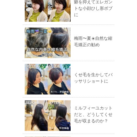
癖を抑えてエレガン
トな小顔ひし形ボブ
に
梅雨〜夏☀️自然な縮
毛矯正の勧め
くせ毛を生かしてバ
ッサリショートに
ミルフィーユカット
だと、どうしてくせ
毛が収まるのか？