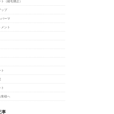
ート（縮毛矯正）
アップ
ルパーマ
トメント
ート
況
ット
お客様へ
記事