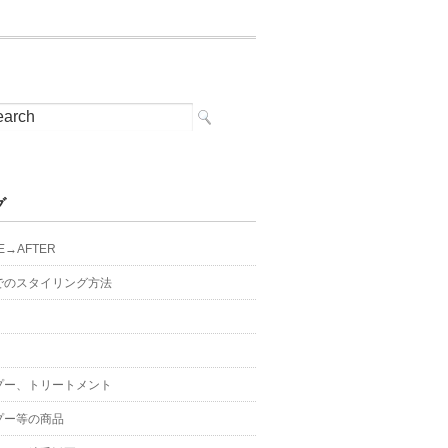
グ
E→AFTER
でのスタイリング方法
プー、トリートメント
プー等の商品