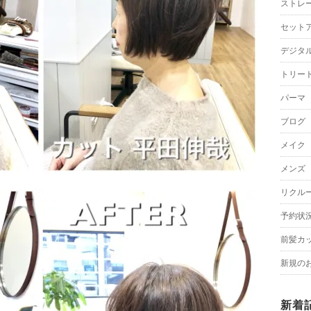
ストレ
セット
デジタ
トリー
パーマ
ブログ
メイク
メンズ
リクル
予約状
前髪カ
新規の
新着