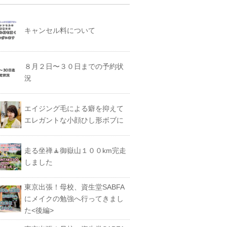
キャンセル料について
８月２日〜３０日までの予約状
況
エイジング毛による癖を抑えて
エレガントな小顔ひし形ボブに
走る坐禅🧘御嶽山１００km完走
しました
東京出張！母校、資生堂SABFA
にメイクの勉強へ行ってきまし
た<後編>