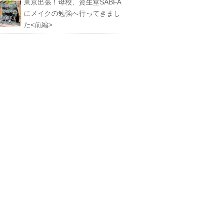
東京出張！母校、資生堂SABFA
にメイクの勉強へ行ってきまし
た<前編>