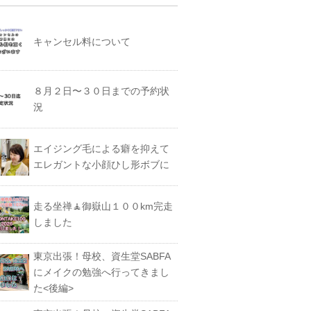
キャンセル料について
８月２日〜３０日までの予約状
況
エイジング毛による癖を抑えて
エレガントな小顔ひし形ボブに
走る坐禅🧘御嶽山１００km完走
しました
東京出張！母校、資生堂SABFA
にメイクの勉強へ行ってきまし
た<後編>