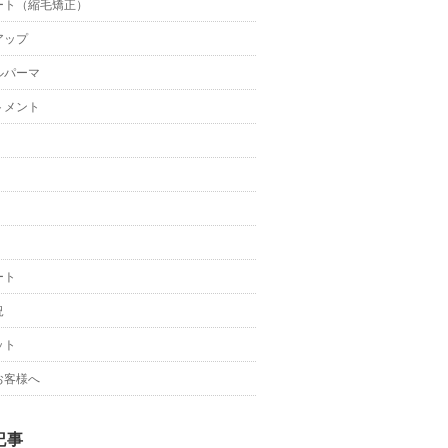
ート（縮毛矯正）
アップ
ルパーマ
トメント
ート
況
ット
お客様へ
記事