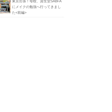
東京出張！母校、資生堂SABFA
にメイクの勉強へ行ってきまし
た<前編>