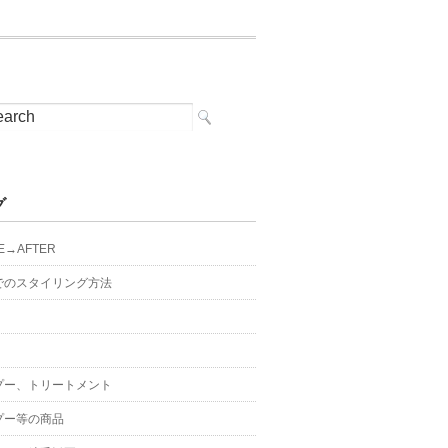
グ
E→AFTER
でのスタイリング方法
プー、トリートメント
プー等の商品