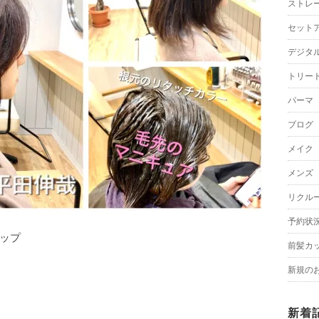
ストレ
セット
デジタ
トリー
パーマ
ブログ
メイク
メンズ
リクル
予約状
ップ
前髪カ
新規の
新着