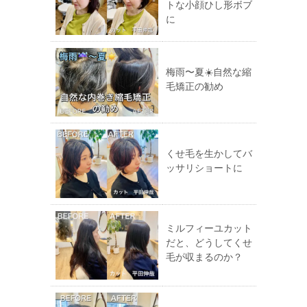
トな小顔ひし形ボブ
に
梅雨〜夏☀️自然な縮
毛矯正の勧め
くせ毛を生かしてバ
ッサリショートに
ミルフィーユカット
だと、どうしてくせ
毛が収まるのか？