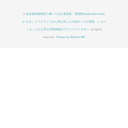
©
名古屋市昭和区八事いりなか美容室 美容院hair&make ichiru
(いちる）メイクアップから考え出した小顔カットが得意・ショー
トカットが上手な平田伸哉のプライベートサロン
. all rights
reserved.
Theme by Minimal WP