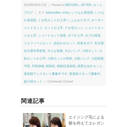
2018年05月17日 ｜ Posted in
BEFORE→AFTER
,
カット
,
ブログ
｜ タグ:
beforeafter
,
ichiru
,
いりなか美容室
,
いりな
か美容院
,
くせ毛カットが上手い
,
ふんわりボブ
,
オーダー
メイドカット
,
カットが上手
,
クセ毛カット
,
ショートカッ
トが上手
,
ショートカット得意
,
ボブが上手
,
ボブが得意
,
ミルフィーユカット
,
似合わせカット
,
内巻きボブ
,
名古屋
,
名古屋市美容室
,
大人な前髪
,
大人バング
,
小顔カット
,
小
顔カットが上手
,
小顔カットが得意
,
小顔バング
,
小顔前髪
,
平田
,
平田伸哉
,
昭和区
,
昭和区美容院
,
絶壁を治すカット
,
美容師アシスタント募集中です
,
美容師スタッフ募集中
,
超小顔カット
｜
Comments Closed
関連記事
エイジング毛による
癖を抑えてエレガン