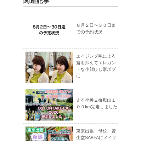
関連記事
８月２日〜３０日ま
での予約状況
エイジング毛による
癖を抑えてエレガン
トな小顔ひし形ボブ
に
走る坐禅🧘御嶽山１
００km完走しました
東京出張！母校、資
生堂SABFAにメイク