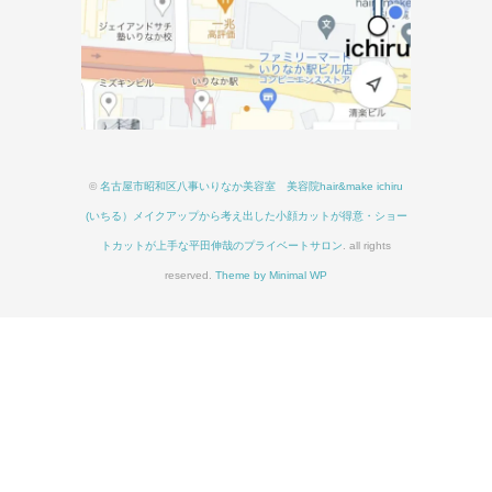
©
名古屋市昭和区八事いりなか美容室 美容院hair&make ichiru
(いちる）メイクアップから考え出した小顔カットが得意・ショー
トカットが上手な平田伸哉のプライベートサロン
. all rights
reserved.
Theme by Minimal WP