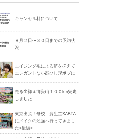
キャンセル料について
８月２日〜３０日までの予約状
況
エイジング毛による癖を抑えて
エレガントな小顔ひし形ボブに
走る坐禅🧘御嶽山１００km完走
しました
東京出張！母校、資生堂SABFA
にメイクの勉強へ行ってきまし
た<後編>