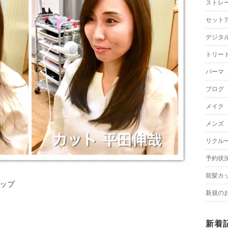
ストレ
セット
デジタ
トリー
パーマ
ブログ
メイク
メンズ
リクル
予約状
前髪カ
ップ
新規の
新着