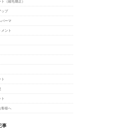
ート（縮毛矯正）
アップ
ルパーマ
トメント
ート
況
ット
お客様へ
記事