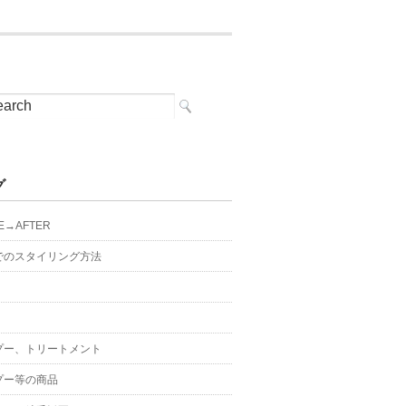
グ
E→AFTER
でのスタイリング方法
プー、トリートメント
プー等の商品