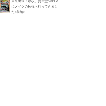
東京出張！母校、資生堂SABFA
にメイクの勉強へ行ってきまし
た<前編>