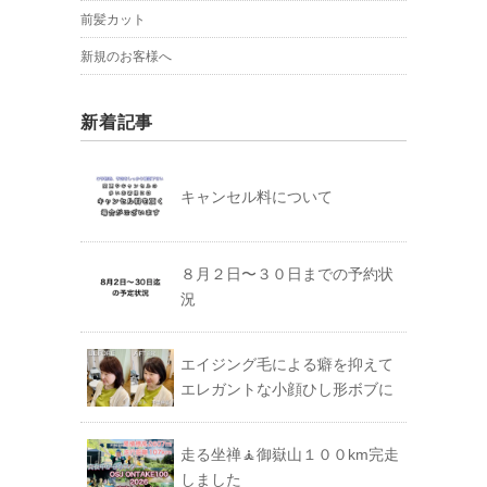
前髪カット
新規のお客様へ
新着記事
キャンセル料について
８月２日〜３０日までの予約状
況
エイジング毛による癖を抑えて
エレガントな小顔ひし形ボブに
走る坐禅🧘御嶽山１００km完走
しました