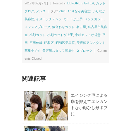
2017年09月27日 ｜ Posted in
BEFORE→AFTER
,
カット
,
ブログ
,
メンズ
｜ タグ:
ichiru
,
いりなか美容室
,
いりなか
美容院
,
イメージチェンジ
,
カットが上手
,
メンズカット
,
メンズ２ブロック
,
似合わせカット
,
名古屋
,
名古屋市美容
室
,
小顔カット
,
小顔カットが上手
,
小顔カットが得意
,
平
田
,
平田伸哉
,
昭和区
,
昭和区美容院
,
美容師アシスタント
募集中です
,
美容師スタッフ募集中
,
２ブロック
｜
Comm
ents Closed
関連記事
エイジング毛による
癖を抑えてエレガン
トな小顔ひし形ボブ
に