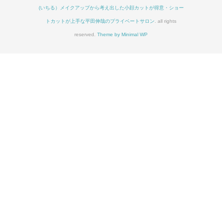
(いちる）メイクアップから考え出した小顔カットが得意・ショー
トカットが上手な平田伸哉のプライベートサロン
. all rights
reserved.
Theme by Minimal WP