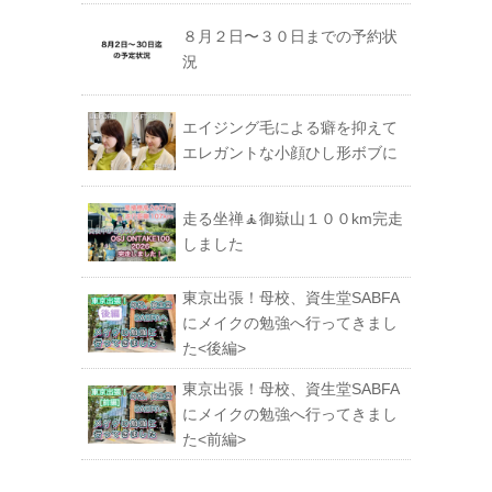
８月２日〜３０日までの予約状
況
エイジング毛による癖を抑えて
エレガントな小顔ひし形ボブに
走る坐禅🧘御嶽山１００km完走
しました
東京出張！母校、資生堂SABFA
にメイクの勉強へ行ってきまし
た<後編>
東京出張！母校、資生堂SABFA
にメイクの勉強へ行ってきまし
た<前編>