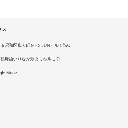
セス
市昭和区隼人町９−３JUNビル１階C
鉄鶴舞線いりなか駅より徒歩１分
le Map>