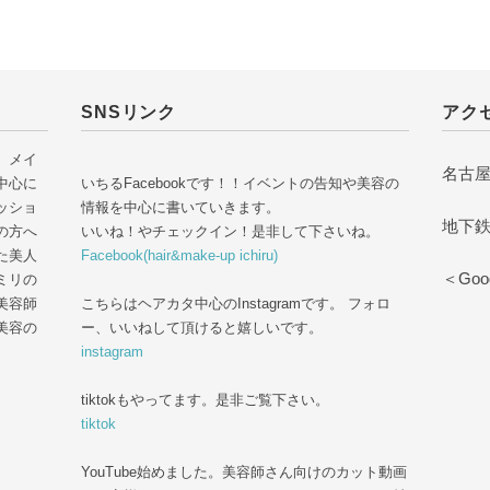
SNSリンク
アク
 メイ
名古屋
中心に
いちるFacebookです！！イベントの告知や美容の
ッショ
情報を中心に書いていきます。
地下
の方へ
いいね！やチェックイン！是非して下さいね。
た美人
Facebook(hair&make-up ichiru)
＜Goog
ミリの
美容師
こちらはヘアカタ中心のInstagramです。 フォロ
美容の
ー、いいねして頂けると嬉しいです。
instagram
tiktokもやってます。是非ご覧下さい。
tiktok
YouTube始めました。美容師さん向けのカット動画