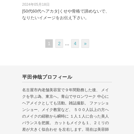
2024年05月18日
[50代60代ヘアカタ]くせや骨格で諦めないで、
なりたいイメージをお伝え下さい。
1
2
…
4
»
平田伸哉プロフィール
名古屋市内老舗美容室で９年間勤務した後、 メイ
クを学ぶ為、東京へ。青山でサロンワーク 中心に
ヘアメイクとしても活動。雑誌撮影。 ファッショ
ンショー、メイク教室など、 ５００人以上の方へ
のメイクの経験から瞬時に １人１人に合った美人
バランスを把握。 カットもメイクも１、２ミリの
差が大きく似合わせ を左右します。現在は美容師