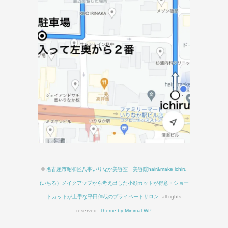
©
名古屋市昭和区八事いりなか美容室 美容院hair&make ichiru
(いちる）メイクアップから考え出した小顔カットが得意・ショー
トカットが上手な平田伸哉のプライベートサロン
. all rights
reserved.
Theme by Minimal WP