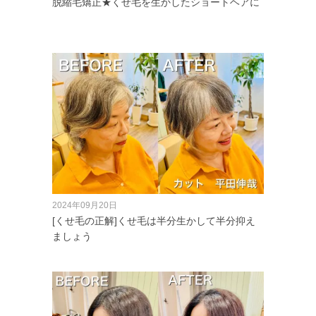
脱縮毛矯正★くせ毛を生かしたショートヘアに
2024年09月20日
[くせ毛の正解]くせ毛は半分生かして半分抑え
ましょう