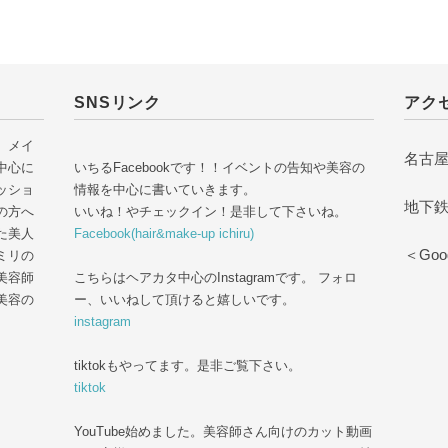
SNSリンク
アク
 メイ
名古屋
中心に
いちるFacebookです！！イベントの告知や美容の
ッショ
情報を中心に書いていきます。
地下
の方へ
いいね！やチェックイン！是非して下さいね。
た美人
Facebook(hair&make-up ichiru)
＜Goog
ミリの
美容師
こちらはヘアカタ中心のInstagramです。 フォロ
美容の
ー、いいねして頂けると嬉しいです。
instagram
tiktokもやってます。是非ご覧下さい。
tiktok
YouTube始めました。美容師さん向けのカット動画