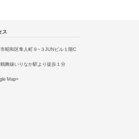
セス
市昭和区隼人町９−３JUNビル１階C
鉄鶴舞線いりなか駅より徒歩１分
le Map>