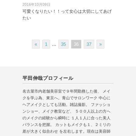
2016年10月09日
可愛くなりたい！！って女心は大切にしてあげ
たい
«
1
…
35
36
37
»
平田伸哉プロフィール
名古屋市内老舗美容室で９年間勤務した後、 メイ
クを学ぶ為、東京へ。青山でサロンワーク 中心に
ヘアメイクとしても活動。雑誌撮影。 ファッショ
ンショー、メイク教室など、 ５００人以上の方へ
のメイクの経験から瞬時に １人１人に合った美人
バランスを把握。 カットもメイクも１、２ミリの
差が大きく似合わせ を左右します。現在は美容師