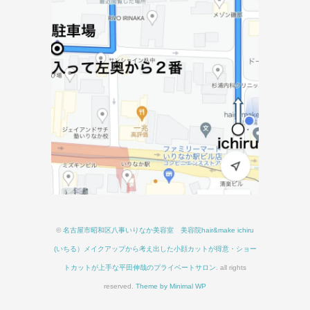
©
名古屋市昭和区八事いりなか美容室 美容院hair&make ichiru
(いちる）メイクアップから考え出した小顔カットが得意・ショー
トカットが上手な平田伸哉のプライベートサロン
. all rights
reserved.
Theme by Minimal WP